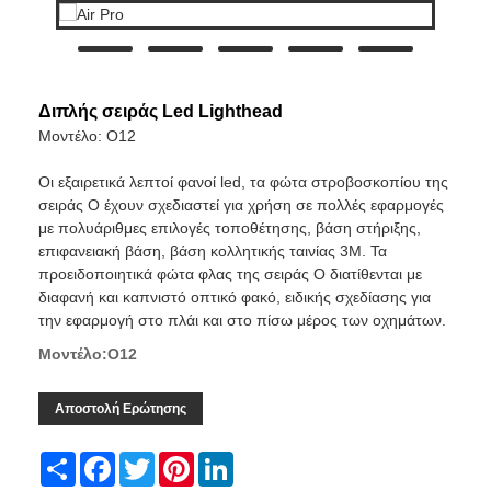
Διπλής σειράς Led Lighthead
Μοντέλο: O12
Οι εξαιρετικά λεπτοί φανοί led, τα φώτα στροβοσκοπίου της
σειράς O έχουν σχεδιαστεί για χρήση σε πολλές εφαρμογές
με πολυάριθμες επιλογές τοποθέτησης, βάση στήριξης,
επιφανειακή βάση, βάση κολλητικής ταινίας 3M. Τα
προειδοποιητικά φώτα φλας της σειράς O διατίθενται με
διαφανή και καπνιστό οπτικό φακό, ειδικής σχεδίασης για
την εφαρμογή στο πλάι και στο πίσω μέρος των οχημάτων.
Μοντέλο:Ο12
Αποστολή Ερώτησης
Share
Facebook
Twitter
Pinterest
LinkedIn