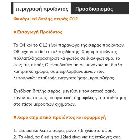
περιγραφή προϊόντος
Προσδιορισμός
Φανάρι led διπλής σειράς O12
Διάσταση
βίντεο
■
Εισαγωγή Προϊόντος
Το O4 και το O12 είναι παράγωγο της σειράς προϊόντων
O6, έχουν το ίδιο στυλ σχεδίασης. Χρησιμοποιώντας
πολλαπλά χαρακτηριστικά φωτός σε έναν φωτισμό, το
φως της σειράς O είναι διαθέσιμο σε μονόχρωμο, διπλό
και τριπλό χρώμα, συμπεριλαμβανομένων των
λειτουργιών σταθερής ενεργοποίησης, κρουαζιέρας .
Σχεδίαση διπλής σειράς, μεγεθύνει τον οπτικό φακό,
κάνοντας το φως πιο φωτεινό, δημοφιλές για τοποθέτηση
στο πίσω μέρος των οχημάτων.
■
Χαρακτηριστικό προϊόντος και εφαρμογή
1. Εξαιρετικά λεπτό σώμα, μόνο 7,5 χιλιοστά ύψος
2. Τα 4led, τα 6led ή τα 12led είναι για τις επιλογές σας