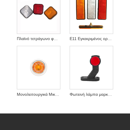
Πλαϊνό τετράγωνο φως δείκτη LED
E11 Εγκεκριμένος ορθογώνιος ανακλαστήρας πλαϊνός δείκτης
Μονολειτουργικά Μικρά πλευρικά φώτα LED
Φωτεινή λάμπα μαρκαδόρου πλαϊνού περιγράμματος