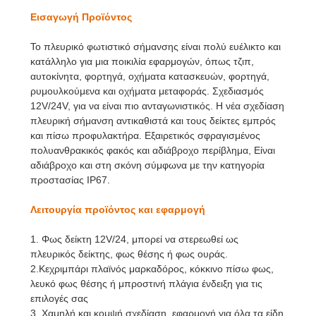
Εισαγωγή Προϊόντος
Το πλευρικό φωτιστικό σήμανσης είναι πολύ ευέλικτο και
κατάλληλο για μια ποικιλία εφαρμογών, όπως τζιπ,
αυτοκίνητα, φορτηγά, οχήματα κατασκευών, φορτηγά,
ρυμουλκούμενα και οχήματα μεταφοράς. Σχεδιασμός
12V/24V, για να είναι πιο ανταγωνιστικός. Η νέα σχεδίαση
πλευρική σήμανση αντικαθιστά και τους δείκτες εμπρός
και πίσω προφυλακτήρα. Εξαιρετικός σφραγισμένος
πολυανθρακικός φακός και αδιάβροχο περίβλημα, Είναι
αδιάβροχο και στη σκόνη σύμφωνα με την κατηγορία
προστασίας IP67.
Λειτουργία προϊόντος και εφαρμογή
1. Φως δείκτη 12V/24, μπορεί να στερεωθεί ως
πλευρικός δείκτης, φως θέσης ή φως ουράς.
2.Κεχριμπάρι πλαϊνός μαρκαδόρος, κόκκινο πίσω φως,
λευκό φως θέσης ή μπροστινή πλάγια ένδειξη για τις
επιλογές σας
3. Χαμηλή και κομψή σχεδίαση, εφαρμογή για όλα τα είδη