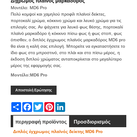
Δίχρωμος πλαϊνός μαρκαδόρος
Μοντέλο: MD6 Pro
Πολύ κομψοί και χαμηλού προφίλ πλαϊνοί δείκτες,
πορτοκαλί χρώμα, κόκκινο χρώμα και λευκό χρώμα για τις
επιλογές σας. Αν ψάχνετε για λευκό φως θέσης, πορτοκαλί
πλαϊνό μαρκαδόρο ή κόκκινο πίσω φως ή φως στοπ, φως
όπισθεν, ο διπλός έγχρωμος πλαϊνός μαρκαδόρος MD6 pro
θα είναι η καλή σας επιλογή. Μπορείτε να εγκαταστήσετε το
ίδιο φως στο μπροστινό, στο πλάι και στο πίσω μέρος, η
έκδοση διπλού χρώματος ανταποκρίνεται στο μεγαλύτερο
μέρος της εφαρμογής σας.
Μοντέλο:MD6 Pro
Αποστολή Ερώτησης
Share
Facebook
Twitter
Pinterest
LinkedIn
περιγραφή προϊόντος
Προσδιορισμός
Διπλός έγχρωμος πλαϊνός δείκτης MD6 Pro
Διάσταση
Βίντεο