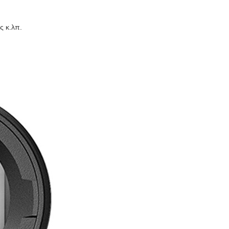
ς κ.λπ.