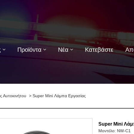
ς
Προϊόντα
Νέα
Κατεβάστε
Απ
ς Αυτοκινήτου
> Super Mini Λάμπα Εργασίας
Super Mini Λά
Μοντέλο: NW-C1