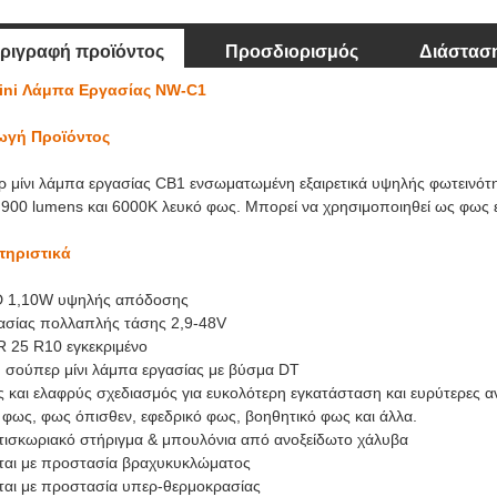
ριγραφή προϊόντος
Προσδιορισμός
Διάστασ
ini Λάμπα Εργασίας NW-C1
ωγή Προϊόντος
 μίνι λάμπα εργασίας CB1 ενσωματωμένη εξαιρετικά υψηλής φωτεινότ
 900 lumens και 6000K λευκό φως. Μπορεί να χρησιμοποιηθεί ως φως 
τηριστικά
D 1,10W υψηλής απόδοσης
ασίας πολλαπλής τάσης 2,9-48V
 25 R10 εγκεκριμένο
η σούπερ μίνι λάμπα εργασίας με βύσμα DT
ς και ελαφρύς σχεδιασμός για ευκολότερη εγκατάσταση και ευρύτερες
 φως, φως όπισθεν, εφεδρικό φως, βοηθητικό φως και άλλα.
τισκωριακό στήριγμα & μπουλόνια από ανοξείδωτο χάλυβα
εται με προστασία βραχυκυκλώματος
εται με προστασία υπερ-θερμοκρασίας