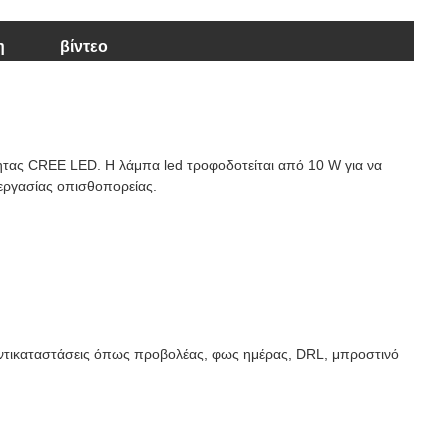
η
βίντεο
ητας CREE LED. Η λάμπα led τροφοδοτείται από 10 W για να
εργασίας οπισθοπορείας.
 αντικαταστάσεις όπως προβολέας, φως ημέρας, DRL, μπροστινό