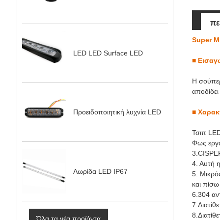
πε
Super M
LED LED Surface LED
■
Εισαγ
Η σούπερ
αποδίδει
■
Χαρακ
Προειδοποιητική λυχνία LED
Τσιπ LE
Φως εργ
3.CISPER
4. Αυτή 
Λωρίδα LED IP67
5. Μικρό
και πίσω
6.304 αν
7.Διατίθ
8.Διατίθ
Όλα τα νέα προϊόντα