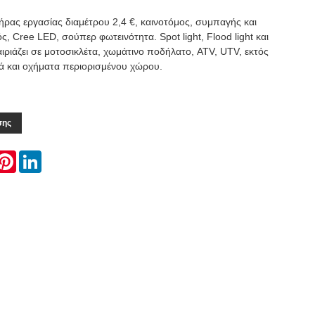
ήρας εργασίας διαμέτρου 2,4 €, καινοτόμος, συμπαγής και
, Cree LED, σούπερ φωτεινότητα. Spot light, Flood light και
ιριάζει σε μοτοσικλέτα, χωμάτινο ποδήλατο, ATV, UTV, εκτός
ά και οχήματα περιορισμένου χώρου.
σης
ok
itter
Pinterest
LinkedIn