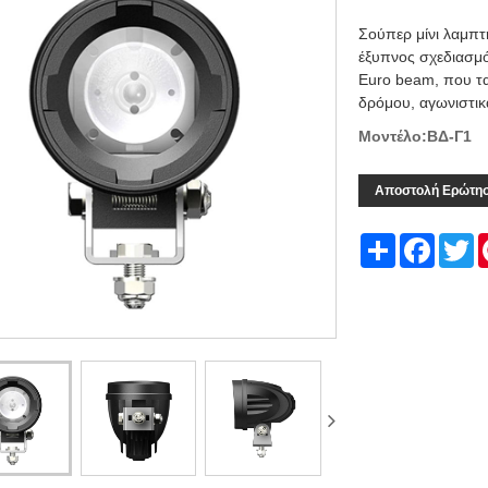
Σούπερ μίνι λαμπτ
έξυπνος σχεδιασμός
Euro beam, που τα
δρόμου, αγωνιστικ
Μοντέλο:ΒΔ-Γ1
Αποστολή Ερώτη
Share
Facebo
Tw