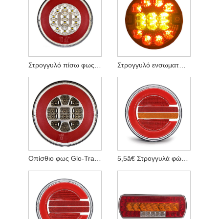
Στρογγυλό πίσω φως LED με λειτουργία αναστροφής
Στρογγυλό ενσωματωμένο πίσω φως αυτοκινήτου
Οπίσθιο φως Glo-Trac LED Hamburg
5,5â€ Στρογγυλά φώτα τρέιλερ με ανακλαστήρα