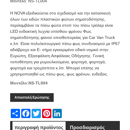
Μοντέλο: NS-TL004
Η NOVA εξειδικεύεται στο σχεδιασμό και την κατασκευή
όλων των ειδών πλαστικών φώτων σηματοδότησης,
περιλαμβάνει τα πίσω φώτα στοπ του πίσω τρέιλερ είναι
LED ενδεικτική λυχνία οπίσθιου φρένου Φως
σηματοδότησης φανού οπισθοπορείας για Car Van Truck
κ.λπ. Είναι πολυλειτουργικό πίσω φως συνδυασμού με IP67
αδιάβροχο και E- σήμα εγκεκριμένο οδικό-νομικό στην
Ευρώπη, Εξασφάλιση Ασφάλειας Οδήγησης. Γενική
τοποθέτηση για ρυμουλκούμενα, φορτηγά, φορτηγά,
φορτηγά και τροχόσπιτα κ.λπ. Μπορεί επίσης να
χρησιμοποιηθεί ως πίσω φως, φως φρένων, ενδείξεις.
Μοντέλο:NS-TL004
Αποστολή Ερώτησης
Share
Facebook
Twitter
Pinterest
LinkedIn
περιγραφή προϊόντος
Προσδιορισμός