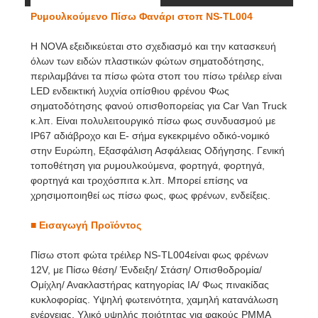
Ρυμουλκούμενο Πίσω Φανάρι στοπ NS-TL004
Διάσταση
βίντεο
Η NOVA εξειδικεύεται στο σχεδιασμό και την κατασκευή
όλων των ειδών πλαστικών φώτων σηματοδότησης,
περιλαμβάνει τα πίσω φώτα στοπ του πίσω τρέιλερ είναι
LED ενδεικτική λυχνία οπίσθιου φρένου Φως
σηματοδότησης φανού οπισθοπορείας για Car Van Truck
κ.λπ. Είναι πολυλειτουργικό πίσω φως συνδυασμού με
IP67 αδιάβροχο και E- σήμα εγκεκριμένο οδικό-νομικό
στην Ευρώπη, Εξασφάλιση Ασφάλειας Οδήγησης. Γενική
τοποθέτηση για ρυμουλκούμενα, φορτηγά, φορτηγά,
φορτηγά και τροχόσπιτα κ.λπ. Μπορεί επίσης να
χρησιμοποιηθεί ως πίσω φως, φως φρένων, ενδείξεις.
■
Εισαγωγή Προϊόντος
Πίσω στοπ φώτα τρέιλερ NS-TL004είναι φως φρένων
12V, με Πίσω θέση/ Ένδειξη/ Στάση/ Οπισθοδρομία/
Ομίχλη/ Ανακλαστήρας κατηγορίας IA/ Φως πινακίδας
κυκλοφορίας. Υψηλή φωτεινότητα, χαμηλή κατανάλωση
ενέργειας. Υλικό υψηλής ποιότητας για φακούς PMMA