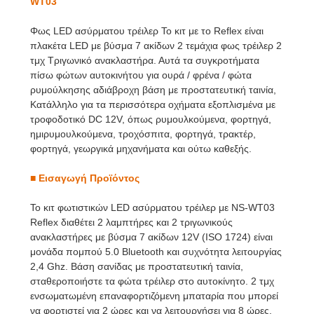
WT03
Φως LED ασύρματου τρέιλερ Το κιτ με το Reflex είναι
πλακέτα LED με βύσμα 7 ακίδων 2 τεμάχια φως τρέιλερ 2
τμχ Τριγωνικό ανακλαστήρα. Αυτά τα συγκροτήματα
πίσω φώτων αυτοκινήτου για ουρά / φρένα / φώτα
ρυμούλκησης αδιάβροχη βάση με προστατευτική ταινία,
Κατάλληλο για τα περισσότερα οχήματα εξοπλισμένα με
τροφοδοτικό DC 12V, όπως ρυμουλκούμενα, φορτηγά,
ημιρυμουλκούμενα, τροχόσπιτα, φορτηγά, τρακτέρ,
φορτηγά, γεωργικά μηχανήματα και ούτω καθεξής.
■
Εισαγωγή Προϊόντος
Το κιτ φωτιστικών LED ασύρματου τρέιλερ με NS-WT03
Reflex διαθέτει 2 λαμπτήρες και 2 τριγωνικούς
ανακλαστήρες με βύσμα 7 ακίδων 12V (ISO 1724) είναι
μονάδα πομπού 5.0 Bluetooth και συχνότητα λειτουργίας
2,4 Ghz. Βάση σανίδας με προστατευτική ταινία,
σταθεροποιήστε τα φώτα τρέιλερ στο αυτοκίνητο. 2 τμχ
ενσωματωμένη επαναφορτιζόμενη μπαταρία που μπορεί
να φορτιστεί για 2 ώρες και να λειτουργήσει για 8 ώρες.