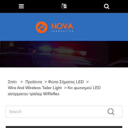
Σπίτι
>
Προϊόντα
>
Φώτα Σήματος LED
>
Wire And Wireless Tailer Light
> Κιτ φωτισμού LED
ασύρματου τρέιλερ W/Reflex