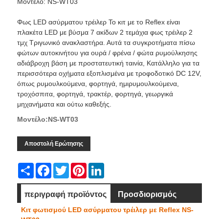
Μοντέλο: NS-WT03
Φως LED ασύρματου τρέιλερ Το κιτ με το Reflex είναι
πλακέτα LED με βύσμα 7 ακίδων 2 τεμάχια φως τρέιλερ 2
τμχ Τριγωνικό ανακλαστήρα. Αυτά τα συγκροτήματα πίσω
φώτων αυτοκινήτου για ουρά / φρένα / φώτα ρυμούλκησης
αδιάβροχη βάση με προστατευτική ταινία, Κατάλληλο για τα
περισσότερα οχήματα εξοπλισμένα με τροφοδοτικό DC 12V,
όπως ρυμουλκούμενα, φορτηγά, ημιρυμουλκούμενα,
τροχόσπιτα, φορτηγά, τρακτέρ, φορτηγά, γεωργικά
μηχανήματα και ούτω καθεξής.
Μοντέλο:NS-WT03
Αποστολή Ερώτησης
Share
Facebook
Twitter
Pinterest
LinkedIn
περιγραφή προϊόντος
Προσδιορισμός
Κιτ φωτισμού LED ασύρματου τρέιλερ με Reflex NS-
Διάσταση
βίντεο