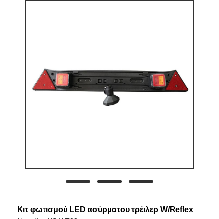
Κιτ φωτισμού LED ασύρματου τρέιλερ W/Reflex