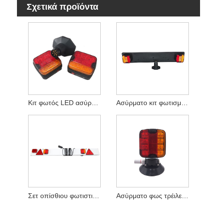
Σχετικά προϊόντα
Κιτ φωτός LED ασύρματου τρέιλερ
Ασύρματο κιτ φωτισμού τρέιλερ LED με σανίδα
Σετ οπίσθιου φωτιστικού LED πλακέτας τρέιλερ με Reflex
Ασύρματο φως τρέιλερ LED